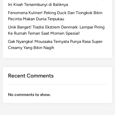
n
Ini Kisah Tersembunyi di Baliknya
i
Fenomena Kuliner! Peking Duck Dari Tiongkok Bikin
T
Pecinta Makan Dunia Terpukau
r
Unik Banget! Tradisi Ekstrem Denmark: Lempar Piring
a
Ke Rumah Teman Saat Momen Spesial!
d
i
Gak Nyangka! Moussaka Ternyata Punya Rasa Super
s
Creamy Yang Bikin Nagih
i
A
b
a
Recent Comments
d
i
d
No comments to show.
a
n
M