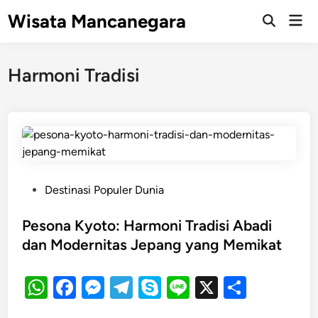
Skip
Wisata Mancanegara
Mai
to
Open
Men
Search
content
Harmoni Tradisi
P
Destinasi Populer Dunia
o
s
Pesona Kyoto: Harmoni Tradisi Abadi
t
dan Modernitas Jepang yang Memikat
e
d
W
F
M
T
S
Li
X
S
i
h
a
es
el
k
n
h
n