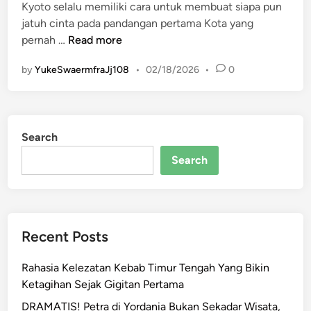
Kyoto selalu memiliki cara untuk membuat siapa pun
at
c
se
e
y
e
ar
jatuh cinta pada pandangan pertama Kota yang
s
e
n
gr
p
e
P
pernah …
Read more
A
b
g
a
e
e
by
YukeSwaermfraJj108
•
02/18/2026
•
0
s
p
o
er
m
o
p
o
n
k
a
Search
K
y
Search
o
t
o
:
Recent Posts
H
a
Rahasia Kelezatan Kebab Timur Tengah Yang Bikin
r
Ketagihan Sejak Gigitan Pertama
m
o
DRAMATIS! Petra di Yordania Bukan Sekadar Wisata,