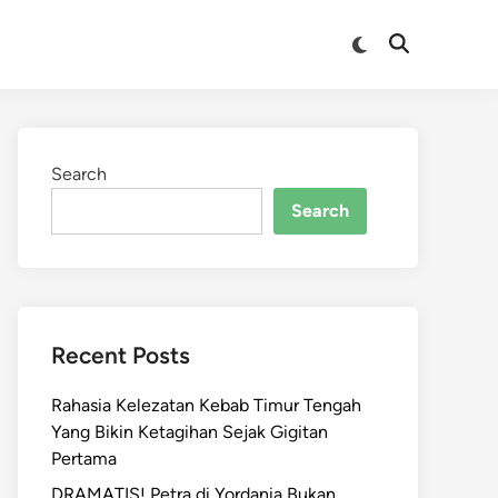
Switch
Open
to
Search
dark
mode
Search
Search
Recent Posts
Rahasia Kelezatan Kebab Timur Tengah
Yang Bikin Ketagihan Sejak Gigitan
Pertama
DRAMATIS! Petra di Yordania Bukan