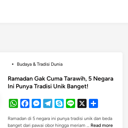
P
Budaya & Tradisi Dunia
o
s
Ramadan Gak Cuma Tarawih, 5 Negara
t
Ini Punya Tradisi Unik Banget!
e
d
W
F
M
T
S
Li
X
S
i
h
a
es
el
k
n
h
n
Ramadan di 5 negara ini punya tradisi unik dan beda
at
c
se
e
y
e
ar
R
banget dari pawai obor hingga meriam …
Read more