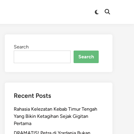
Switch
Open
to
Search
dark
mode
Search
Search
Recent Posts
Rahasia Kelezatan Kebab Timur Tengah
Yang Bikin Ketagihan Sejak Gigitan
Pertama
DRAMATIS! Petra di Yordania Bukan