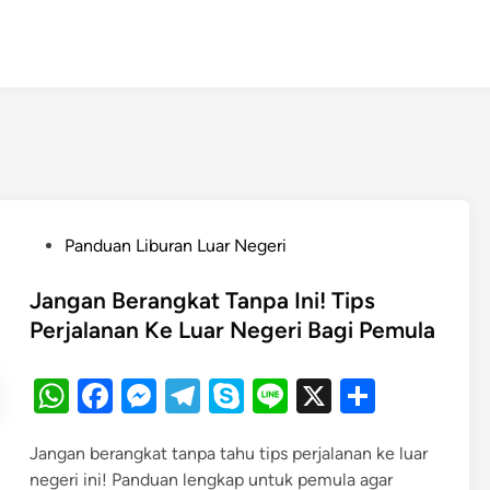
P
Panduan Liburan Luar Negeri
o
s
Jangan Berangkat Tanpa Ini! Tips
t
Perjalanan Ke Luar Negeri Bagi Pemula
e
d
W
F
M
T
S
Li
X
S
i
h
a
es
el
k
n
h
n
Jangan berangkat tanpa tahu tips perjalanan ke luar
at
c
se
e
y
e
ar
negeri ini! Panduan lengkap untuk pemula agar