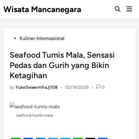
Skip
Wisata Mancanegara
Mai
to
Open
Men
Search
content
Posted
Kuliner Internasional
in
Seafood Tumis Mala, Sensasi
Pedas dan Gurih yang Bikin
Ketagihan
by
YukeSwaermfraJj108
•
02/16/2026
•
0
seafood-tumis-mala