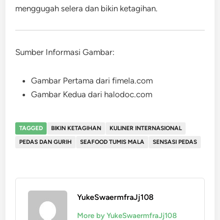
menggugah selera dan bikin ketagihan.
Sumber Informasi Gambar:
Gambar Pertama dari fimela.com
Gambar Kedua dari halodoc.com
TAGGED
BIKIN KETAGIHAN
KULINER INTERNASIONAL
PEDAS DAN GURIH
SEAFOOD TUMIS MALA
SENSASI PEDAS
YukeSwaermfraJj108
More by YukeSwaermfraJj108