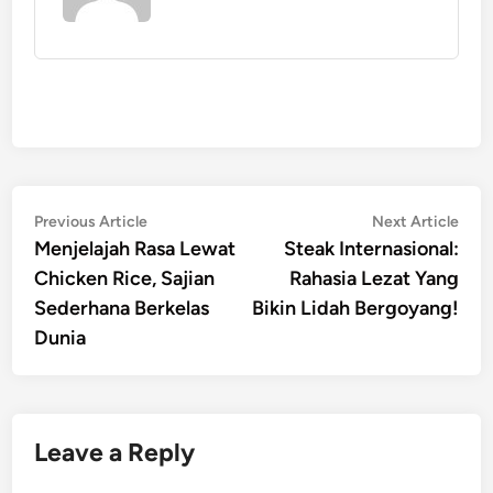
Post
Previous
Nex
Previous Article
Next Article
article:
artic
Menjelajah Rasa Lewat
Steak Internasional:
navigation
Chicken Rice, Sajian
Rahasia Lezat Yang
Sederhana Berkelas
Bikin Lidah Bergoyang!
Dunia
Leave a Reply