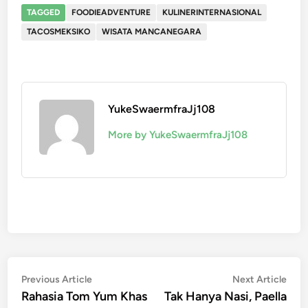
TAGGED
FOODIEADVENTURE
KULINERINTERNASIONAL
TACOSMEKSIKO
WISATA MANCANEGARA
YukeSwaermfraJj108
More by YukeSwaermfraJj108
Post
Previous
Nex
Previous Article
Next Article
article:
artic
Rahasia Tom Yum Khas
Tak Hanya Nasi, Paella
navigation