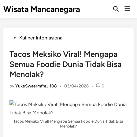
Skip
Wisata Mancanegara
Mai
to
Open
Men
Search
content
Posted
Kuliner Internasional
in
Tacos Meksiko Viral! Mengapa
Semua Foodie Dunia Tidak Bisa
Menolak?
by
YukeSwaermfraJj108
•
03/04/2026
•
0
Tacos Meksiko Viral! Mengapa Semua Foodie Dunia Tidak Bisa
Menolak?